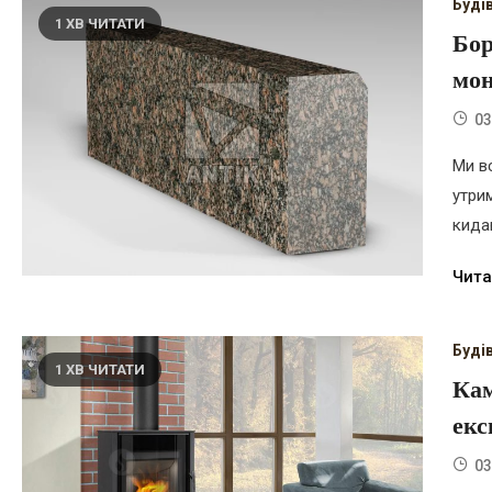
Буді
1 ХВ ЧИТАТИ
Бор
мон
03
Ми вс
утри
кида
Чита
Буді
1 ХВ ЧИТАТИ
Кам
екс
03