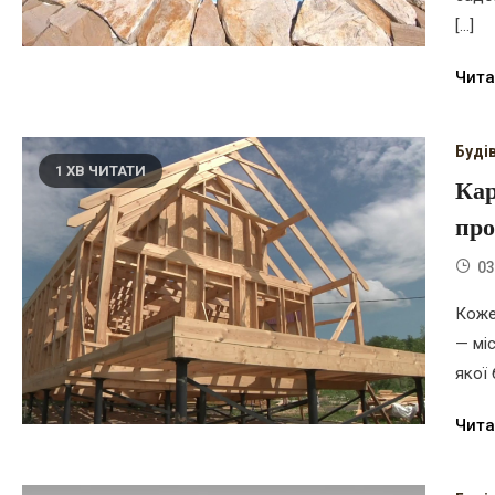
[…]
Чита
Буді
1 ХВ ЧИТАТИ
Кар
про
03
Коже
— мі
якої 
Чита