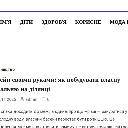
СІМ’Я
ДІТИ
ЗДОРОВ’Я
КОРИСНЕ
МОДА 
вництво
ейн своїми руками: як побудувати власну
альню на ділянці
0
.11.2025
admin
 спека доходить до межі, а єдине, про що мрієш — зануритися у
олодну воду, власний басейн перестає бути розкішшю. Це
волення, яке можна створити самому, не витрачаючи шалені гро