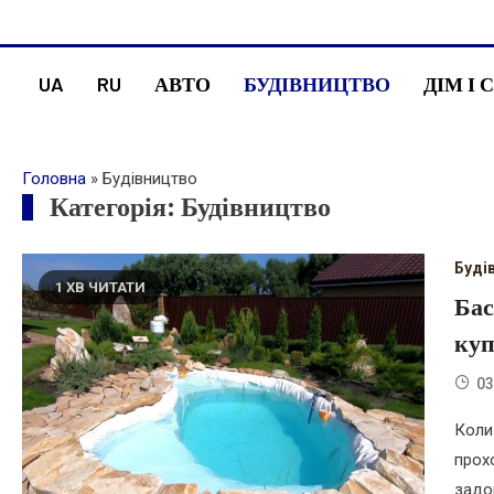
Skip
administr-law.org.ua
to
content
UA
RU
АВТО
БУДІВНИЦТВО
ДІМ І 
Головна
»
Будівництво
Категорія:
Будівництво
Буді
1 ХВ ЧИТАТИ
Бас
куп
03
Коли
прох
задо