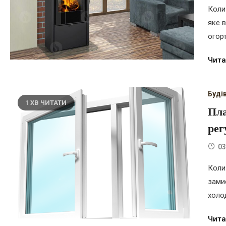
Коли
яке 
огорт
Чита
Буді
1 ХВ ЧИТАТИ
Пла
рег
03
Коли
зами
холо
Чита