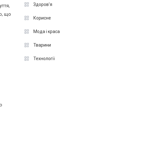
Здоров'я
уття,
ю, що
Корисне
Мода і краса
Тварини
Технології
ко