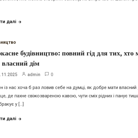
ти далі
вництво
касне будівництво: повний гід для тих, хто 
 власний дім
0
.11.2025
admin
н із нас хоча б раз ловив себе на думці, як добре мати власний
сце, де пахне свіжозвареною кавою, чути сміх рідних і панує тиш
бракує у […]
ти далі