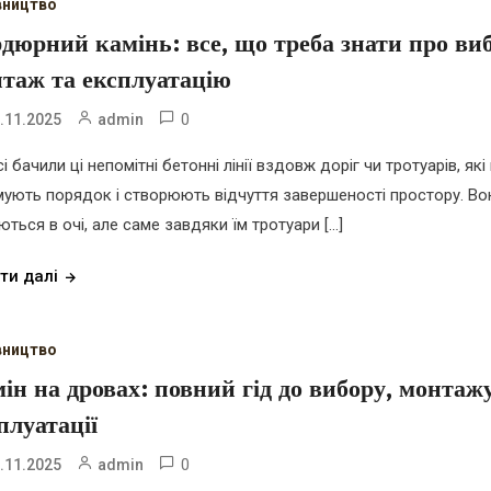
вництво
дюрний камінь: все, що треба знати про виб
таж та експлуатацію
0
.11.2025
admin
і бачили ці непомітні бетонні лінії вздовж доріг чи тротуарів, які
мують порядок і створюють відчуття завершеності простору. Во
ються в очі, але саме завдяки їм тротуари […]
ти далі
вництво
ін на дровах: повний гід до вибору, монтаж
плуатації
0
.11.2025
admin