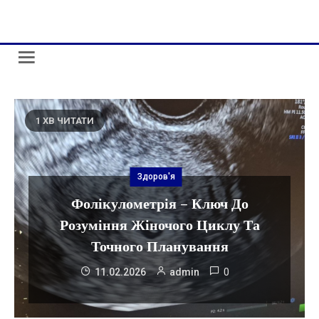
Skip
administr-law.org.ua
to
content
1 ХВ ЧИТАТИ
Здоров'я
Фолікулометрія – Ключ До
Розуміння Жіночого Циклу Та
Точного Планування
0
11.02.2026
admin