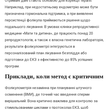
Отримані дані стають основою для корекції терапії.
Наприклад, при недостатньому ендометрію може бути
призначена гормональна підтримка, а при виявленні
персистенції фолікула приймаються рішення щодо
подальшого лікування. В умовах клініки репродуктивної
медицини «Мати та дитина», де працюють понад 20
репродуктологів, а також є власна генетична лабораторія,
результати фолікулометрії інтегруються в
персоналізований план лікування безпліддя або
підготовки до ЕКЗ з ефективністю до 85% успішних
програм.
Приклади, коли метод є критичним
Фолікулометрія незамінна при плануванні штучного
осіменіння (ВМИ), де точний час введення сперми
вирішальний. Вона критично важлива для контролю за
стимульованими циклами у протоколах ЕКЗ, щоб