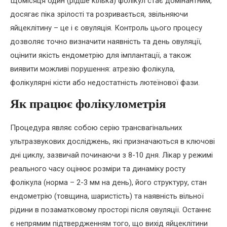
Щомісяця один (рідше кілька) фолікул стає домінантним,
досягає піка зрілості та розривається, звільняючи
яйцеклітину – це і є овуляція. Контроль цього процесу
дозволяє точно визначити наявність та день овуляції,
оцінити якість ендометрію для імплантації, а також
виявити можливі порушення: атрезію фолікула,
фолікулярні кісти або недостатність лютеїнової фази.
Як працює фолікулометрія
Процедура являє собою серію трансвагінальних
ультразвукових досліджень, які призначаються в ключові
дні циклу, зазвичай починаючи з 8-10 дня. Лікар у режимі
реального часу оцінює розміри та динаміку росту
фолікула (норма – 2-3 мм на день), його структуру, стан
ендометрію (товщина, шаристість) та наявність вільної
рідини в позаматковому просторі після овуляції. Останнє
є непрямим підтвердженням того, що вихід яйцеклітини