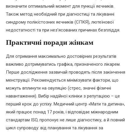
визначити оптимальний момент для пункції яєчників.
Також метод необхідний при діагностиці та лікуванні
синдрому полікістозних яєчників (СПКЯ), лютеїнової
недостатності та при нез’ясованих причинах безпліддя.
Практичні поради жінкам
Для отримання максимально достовірних результатів
важливо дотримуватись графіка, призначеного лікарем.
Перше дослідження зазвичай проводять після закінчення
менструації. Рекомендується мінімізувати фактори, що
можуть вплинути на овуляцію (стрес, значні фізичні
навантаження). Вибір надійної клініки з репутацією – це
перший крок до успіху. Медичний центр «Мати та дитина»,
який працює понад 17 років, і відповідає міжнародним
стандартам ISO, пропонує не лише діагностику, а й повний
цикл супроводу: від планування та лікування за