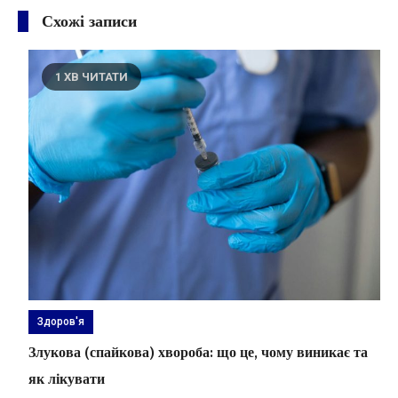
Схожі записи
1 ХВ ЧИТАТИ
Здоров'я
Злукова (спайкова) хвороба: що це, чому виникає та
як лікувати