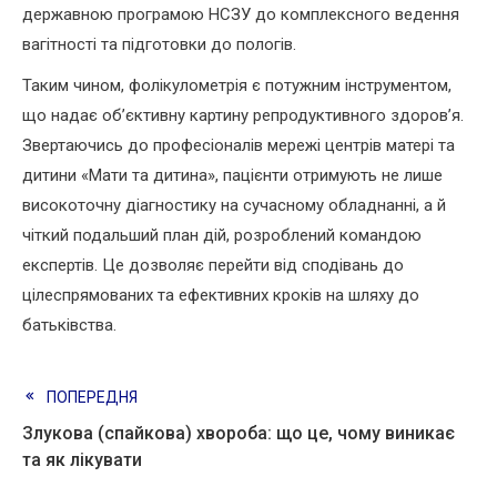
державною програмою НСЗУ до комплексного ведення
вагітності та підготовки до пологів.
Таким чином, фолікулометрія є потужним інструментом,
що надає об’єктивну картину репродуктивного здоров’я.
Звертаючись до професіоналів мережі центрів матері та
дитини «Мати та дитина», пацієнти отримують не лише
високоточну діагностику на сучасному обладнанні, а й
чіткий подальший план дій, розроблений командою
експертів. Це дозволяє перейти від сподівань до
цілеспрямованих та ефективних кроків на шляху до
батьківства.
Read
ПОПЕРЕДНЯ
Злукова (спайкова) хвороба: що це, чому виникає
more
та як лікувати
articles