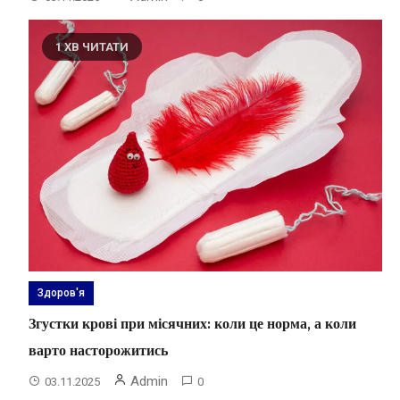
1 ХВ ЧИТАТИ
Здоров'я
Згустки крові при місячних: коли це норма, а коли
варто насторожитись
Admin
03.11.2025
0