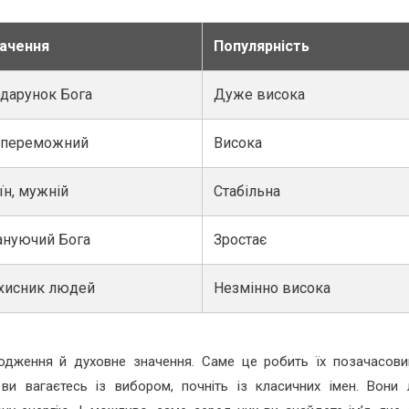
ачення
Популярність
дарунок Бога
Дуже висока
переможний
Висока
їн, мужній
Стабільна
нуючий Бога
Зростає
хисник людей
Незмінно висока
ходження й духовне значення. Саме це робить їх позачасов
и вагаєтесь із вибором, почніть із класичних імен. Вони 