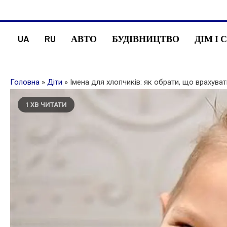
Skip
administr-law.org.ua
to
content
UA
RU
АВТО
БУДІВНИЦТВО
ДІМ І 
Головна
»
Діти
»
Імена для хлопчиків: як обрати, що врахуват
1 ХВ ЧИТАТИ