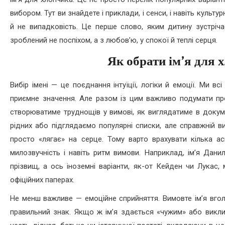
вибором. Тут ви знайдете і приклади, і сенси, і навіть культу
й не випадковість. Це перше слово, яким дитину зустрічає
зроблений не поспіхом, а з любов’ю, у спокої й теплі серця.
Як обрати ім’я для 
Вибір імені — це поєднання інтуїції, логіки й емоції. Ми в
приємне значення. Але разом із цим важливо подумати про
створюватиме труднощів у вимові, як виглядатиме в докум
рідних або підглядаємо популярні списки, але справжній ви
просто «лягає» на серце. Тому варто врахувати кілька асп
милозвучність і навіть ритм вимови. Наприклад, ім’я Дани
прізвищ, а ось іноземні варіанти, як-от Кейден чи Лукас
офіційних паперах.
Не менш важливе — емоційне сприйняття. Вимовте ім’я вголо
правильний знак. Якщо ж ім’я здається «чужим» або викли