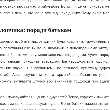
рні нюанси, про які часто забувають. Бо ім’я — це не прикраса, н
 світ, і перше, що вона чує від найрідніших. Тому вибір має
хлопчика: поради батькам
сі хочемо, щоб ім’я нашої дитини було красивим, гармонійним і
 практичний бік: як воно звучатиме в повсякденному житті, 
ентах. Часто ми керуємося модними тенденціями, чуємо порад
бір завжди приходить ізсередини. Він народжується тоді, коли
ектів: звучання з прізвищем і по батькові, культурну доречн
ло або Арсен звучить м’яко та гармонійно з більшістю україн
, можуть виглядати штучно або викликати труднощі при адапта
с і прислухайтеся: що ви відчуваєте? Тепло, гордість, ніжніст
кає сумнів, краще пошукати далі. Деякі батьки називають діт