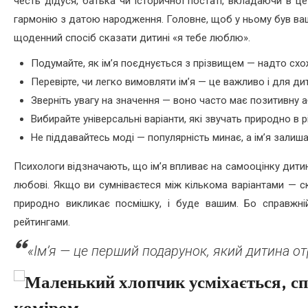
честь дідуся, батька чи історичної постаті, вкладаючи в ц
гармонію з датою народження. Головне, щоб у ньому був ваш с
щоденний спосіб сказати дитині «я тебе люблю».
Подумайте, як ім’я поєднується з прізвищем — надто схо
Перевірте, чи легко вимовляти ім’я — це важливо і для дит
Зверніть увагу на значення — воно часто має позитивну а
Вибирайте універсальні варіанти, які звучать природно в р
Не піддавайтесь моді — популярність минає, а ім’я залиш
Психологи відзначають, що ім’я впливає на самооцінку дитини
любові. Якщо ви сумніваєтеся між кількома варіантами — ск
природно викликає посмішку, і буде вашим. Бо справжні
рейтингами.
«Ім’я — це перший подарунок, який дитина от