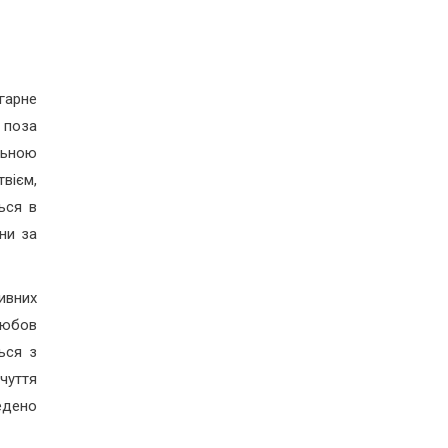
гарне
 поза
льною
вієм,
ься в
ни за
ивних
 любов
ься з
чуття
едено