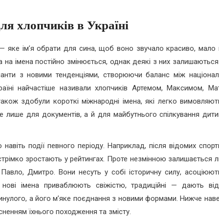
ля хлопчиків в Україні
 яке ім’я обрати для сина, щоб воно звучало красиво, мало 
а на імена постійно змінюється, однак деякі з них залишаються
ріанти з новими тенденціями, створюючи баланс між націона
раїні найчастіше називали хлопчиків Артемом, Максимом, Мат
акож здобули короткі міжнародні імена, які легко вимовляют
 не лише для документів, а й для майбутнього спілкування дити
 навіть події певного періоду. Наприклад, після відомих спорт
на стрімко зростають у рейтингах. Проте незмінною залишається
, Павло, Дмитро. Вони несуть у собі історичну силу, асоціюют
 нові імена приваблюють свіжістю, традиційні — дають від
минулого, а його м’яке поєднання з новими формами. Нижче нав
сненням їхнього походження та змісту.