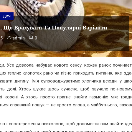
Діти
, Що Врахувати Та Популярні Варіанти
0
25
admin
и. Усе довкола набуває нового сенсу: кожен ранок починаєт
цих теплих клопотах рано чи пізно приходить питання, яке зда
звати дитину. Ім’я супроводжуватиме хлопчика всюди: у школ
віть долі. Хтось шукає щось сучасне, щоб звучало по-новому,
і корені. А хтось просто прагне знайти гармонію між тради
ється справжній пошук — не просто слова, а майбутнього, захов
ків і спостереження психологів, щоб допомогти вам знайти іде
ів, а практичний гід, який допоможе зрозуміти, що стоїть за к