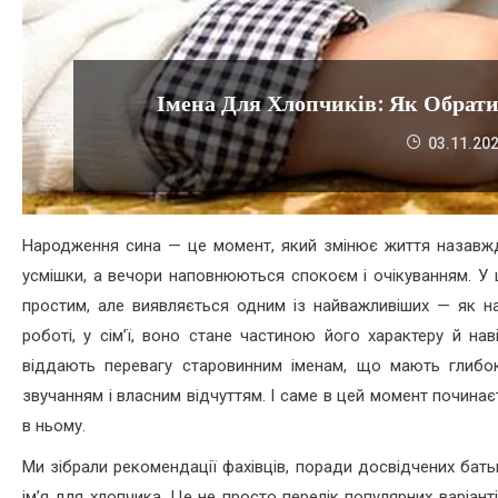
Імена Для Хлопчиків: Як Обрати
03.11.20
Народження сина — це момент, який змінює життя назавжд
усмішки, а вечори наповнюються спокоєм і очікуванням. У 
простим, але виявляється одним із найважливіших — як на
роботі, у сім’ї, воно стане частиною його характеру й на
віддають перевагу старовинним іменам, що мають глибок
звучанням і власним відчуттям. І саме в цей момент почина
в ньому.
Ми зібрали рекомендації фахівців, поради досвідчених бать
ім’я для хлопчика. Це не просто перелік популярних варіант