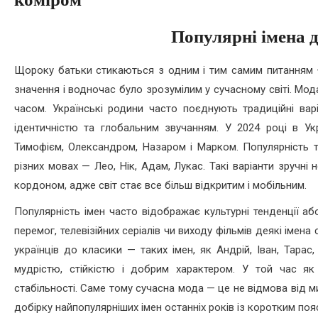
Популярні імена д
Щороку батьки стикаються з одним і тим самим питанням —
значення і водночас було зрозумілим у сучасному світі. Мод
часом. Українські родини часто поєднують традиційні ва
ідентичністю та глобальним звучанням. У 2024 році в Ук
Тимофієм, Олександром, Назаром і Марком. Популярність т
різних мовах — Лео, Нік, Адам, Лукас. Такі варіанти зручні
кордоном, адже світ стає все більш відкритим і мобільним.
Популярність імен часто відображає культурні тенденції або
перемог, телевізійних серіалів чи виходу фільмів деякі іме
українців до класики — таких імен, як Андрій, Іван, Тарас
мудрістю, стійкістю і добрим характером. У той час як
стабільності. Саме тому сучасна мода — це не відмова від 
добірку найпопулярніших імен останніх років із коротким поя