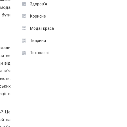
Здоров'я
е мода
 бути
Корисне
Мода і краса
Тварини
 мало
Технології
чи не
и від
 ім’я
ість,
ських
ції в
ь? Це
ей на