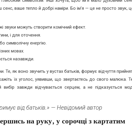
е глибокий символізм. Інші хочуть, щоб ім’я мало духовний сен
енс, ваше тепло й добрі наміри. Бо ім’я — це не просто звук, 
жі звуки можуть створити комічний ефект.
ини, і для оточення.
бо символічну енергію.
ізних мовах.
ається назавжди.
. Те, як воно звучить у вустах батьків, формує відчуття прийня
ажіть їх уголос, уявивши, що звертаєтесь до свого малюка. Те
й вибір завжди відчувається серцем, а не підказується мо
римує від батьків.» — Невідомий автор