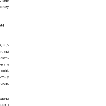
стане
ашому
я, що
н, які
мають
дчуття
світі,
сть у
 сили,
иваючи
ння і