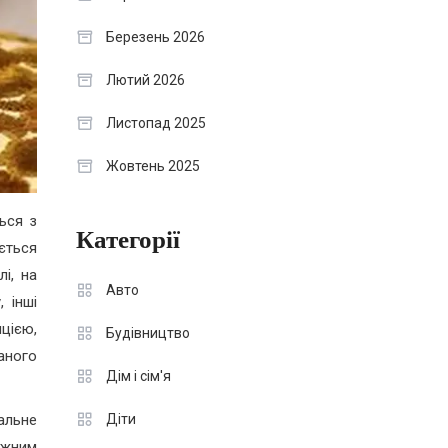
Березень 2026
Лютий 2026
Листопад 2025
Жовтень 2025
ься з
Категорії
ється
і, на
Авто
 інші
цією,
Будівництво
аного
Дім і сім'я
альне
Діти
ожним