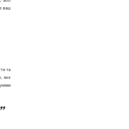
с або
це ваш
ття та
, яке
дними