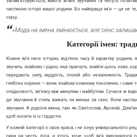
запам’ятовуються, мають м’яке звучання та несуть позитивн
частиною історії вашої родини. Бо найкраще ім’я — це не те
серці.
«Мода на імена змінюється, але сенс залиш
Категорії імен: трад
Кожне ім’я несе історію, відтінок часу й характер родини,
звучить знайомо і рідно, інші прагнуть знайти щось нове, кор
передають силу, мудрість, спокій або незалежність. Тради
глибоке коріння — вони знайомі кожному поколінню, і саме то
спадковості, зв’язку між минулим і майбутнім. Сучасні ж варі
де звучання й стиль важать не менше за сенс. Вони частіш
звучанні. А рідкісні імена, такі як Святослав, Арсеній, Дем’
щоб носити їх із гордістю.
У кожній категорії є своя краса, і не існує універсального 
сина на честь діда, а хтось хоче, щоб ім’я вирізнялося 