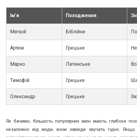
Ім’я
Походження
Зн
Матвій
Біблійне
По
Артем
Грецьке
Не
Марко
Латинське
Во
Тимофій
Грецьке
Ша
Олександр
Грецьке
За
Як бачимо, більшість популярних імен мають глибоке по
незалежно від моди, вони завжди звучать гідно. Якщо в