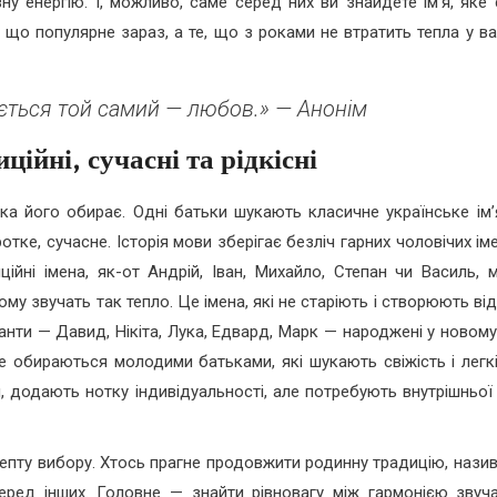
у енергію. І, можливо, саме серед них ви знайдете ім’я, яке 
, що популярне зараз, а те, що з роками не втратить тепла у в
ається той самий — любов.» — Анонім
иційні, сучасні та рідкісні
 яка його обирає. Одні батьки шукають класичне українське ім’
отке, сучасне. Історія мови зберігає безліч гарних чоловічих іме
ційні імена, як-от Андрій, Іван, Михайло, Степан чи Василь, 
му звучать так тепло. Це імена, які не старіють і створюють ві
анти — Давид, Нікіта, Лука, Едвард, Марк — народжені у новому 
е обираються молодими батьками, які шукають свіжість і легкі
ян, додають нотку індивідуальності, але потребують внутрішньої
рецепту вибору. Хтось прагне продовжити родинну традицію, наз
серед інших. Головне — знайти рівновагу між гармонією звуча