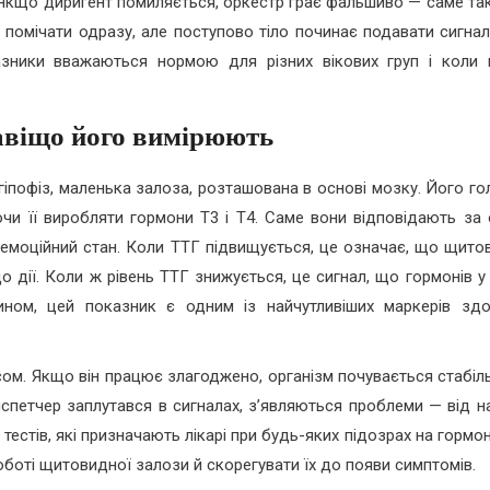
у. Якщо диригент помиляється, оркестр грає фальшиво — саме та
 помічати одразу, але поступово тіло починає подавати сигнал
азники вважаються нормою для різних вікових груп і коли 
авіщо його вимірюють
іпофіз, маленька залоза, розташована в основі мозку. Його го
и її виробляти гормони Т3 і Т4. Саме вони відповідають за 
ть емоційний стан. Коли ТТГ підвищується, це означає, що щито
о дії. Коли ж рівень ТТГ знижується, це сигнал, що гормонів у
чином, цей показник є одним із найчутливіших маркерів здо
сом. Якщо він працює злагоджено, організм почувається стабіл
диспетчер заплутався в сигналах, з’являються проблеми — від н
тестів, які призначають лікарі при будь-яких підозрах на гормо
оботі щитовидної залози й скорегувати їх до появи симптомів.