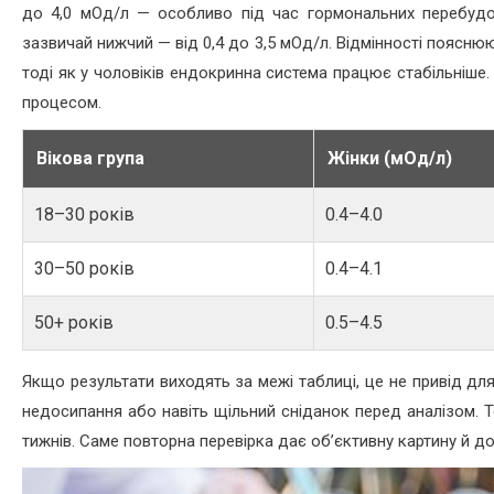
до 4,0 мОд/л — особливо під час гормональних перебудов:
зазвичай нижчий — від 0,4 до 3,5 мОд/л. Відмінності поясню
тоді як у чоловіків ендокринна система працює стабільніше.
процесом.
Вікова група
Жінки (мОд/л)
18–30 років
0.4–4.0
30–50 років
0.4–4.1
50+ років
0.5–4.5
Якщо результати виходять за межі таблиці, це не привід дл
недосипання або навіть щільний сніданок перед аналізом. 
тижнів. Саме повторна перевірка дає об’єктивну картину й д