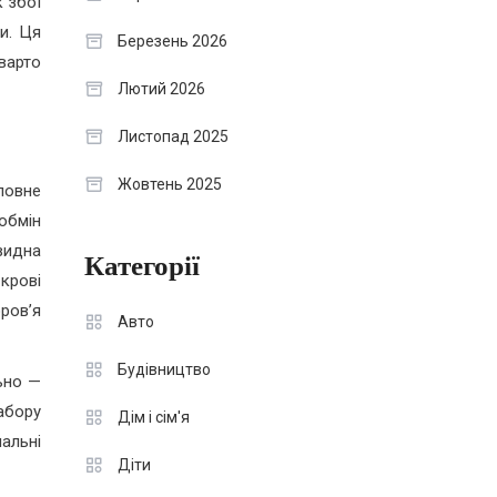
к збої
и. Ця
Березень 2026
варто
Лютий 2026
Листопад 2025
Жовтень 2025
ловне
обмін
видна
Категорії
 крові
ров’я
Авто
Будівництво
ьно —
абору
Дім і сім'я
нальні
Діти