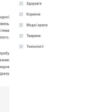
Здоров'я
Корисне
идної
рівень
Мода і краса
стема
Тварини
лого.
Технології
требу
азник
видна
дразу