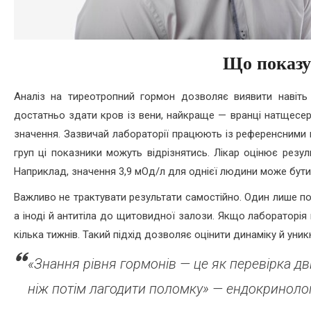
Що показу
Аналіз на тиреотропний гормон дозволяє виявити навіть
достатньо здати кров із вени, найкраще — вранці натщесер
значення. Зазвичай лабораторії працюють із референсними м
груп ці показники можуть відрізнятись. Лікар оцінює резу
Наприклад, значення 3,9 мОд/л для однієї людини може бути
Важливо не трактувати результати самостійно. Один лише пок
а іноді й антитіла до щитовидної залози. Якщо лабораторія
кілька тижнів. Такий підхід дозволяє оцінити динаміку й уни
«Знання рівня гормонів — це як перевірка д
ніж потім лагодити поломку» — ендокринолог