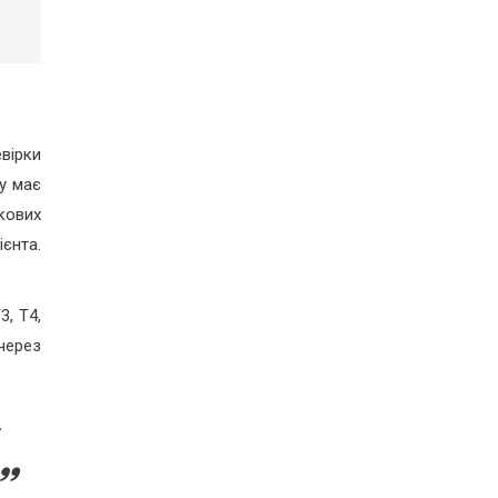
вірки
у має
кових
єнта.
3, Т4,
через
,