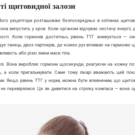
ті щитовидної залози
Його рецептори розташовані безпосередньо в клітинах щитов
она випустить у кров. Коли організм відчуває нестачу енергії, 
сті. Коли гормонів достатньо, рівень ТТГ знижується — си
є танець двох партнерів, де кожен рух впливає на гармонію ці
ивість або різкі зміни маси тіла.
лі. Вона виробляє гормони щосекунди, реагуючи на кожну по
ь, а коли пригальмувати. Саме тому лікарі вважають цей пок
ми. Якщо рівень ТТГ у нормі, можна бути впевненим, що щито
не перевірялися. Це як дивитися на стрілку компаса — вона о