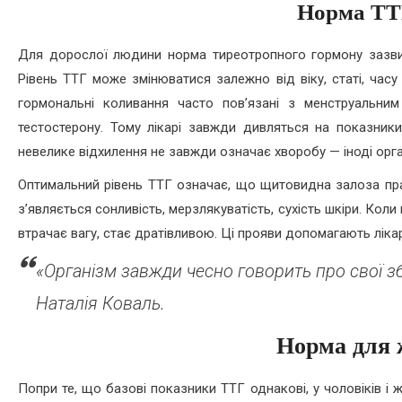
Норма ТТ
Для дорослої людини норма тиреотропного гормону зазвич
Рівень ТТГ може змінюватися залежно від віку, статі, часу
гормональні коливання часто пов’язані з менструальни
тестостерону. Тому лікарі завжди дивляться на показники
невелике відхилення не завжди означає хворобу — іноді орга
Оптимальний рівень ТТГ означає, що щитовидна залоза пра
з’являється сонливість, мерзлякуватість, сухість шкіри. Ко
втрачає вагу, стає дратівливою. Ці прояви допомагають лікар
«Організм завжди чесно говорить про свої з
Наталія Коваль.
Норма для ж
Попри те, що базові показники ТТГ однакові, у чоловіків і 