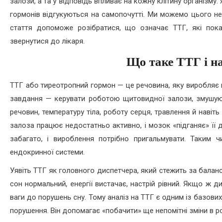
залози, а та у відповідь впливає на кожну клітину організм
гормонів відгукуються на самопочутті. Ми можемо цього не
стаття допоможе розібратися, що означає ТТГ, які пок
звернутися до лікаря.
Що таке ТТГ і н
ТТГ або тиреотропний гормон — це речовина, яку виробляє г
завдання — керувати роботою щитовидної залози, змушуюч
речовин, температуру тіла, роботу серця, травлення й наві
залоза працює недостатньо активно, і мозок «підганяє» її д
забагато, і вироблення потрібно пригальмувати. Таким 
ендокринної системи.
Уявіть ТТГ як головного диспетчера, який стежить за балан
сон нормальний, енергії вистачає, настрій рівний. Якщо ж 
ваги до порушень сну. Тому аналіз на ТТГ є одним із базових 
порушення. Він допомагає «побачити» ще непомітні зміни в р