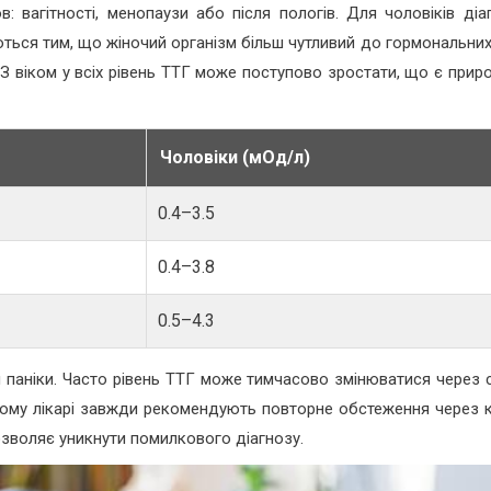
 вагітності, менопаузи або після пологів. Для чоловіків діа
ються тим, що жіночий організм більш чутливий до гормональних
 З віком у всіх рівень ТТГ може поступово зростати, що є прир
Чоловіки (мОд/л)
0.4–3.5
0.4–3.8
0.5–4.3
я паніки. Часто рівень ТТГ може тимчасово змінюватися через с
Тому лікарі завжди рекомендують повторне обстеження через к
озволяє уникнути помилкового діагнозу.