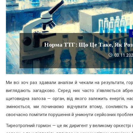
Норма ТТГ: Що Це Таке, Як Роз
03.11.20
Ми всі хоч раз здавали аналізи й чекали на результати, г
виглядають загадково. Серед них часто з’являється абре
щитовидна залоза — орган, від якого залежить енергія, нас
змінюється, ми починаємо відчувати втому, сонливість 
своєчасно помітити порушення й уникнути серйозних проблем
Тиреотропний гормон — це як диригент у великому оркестрі 