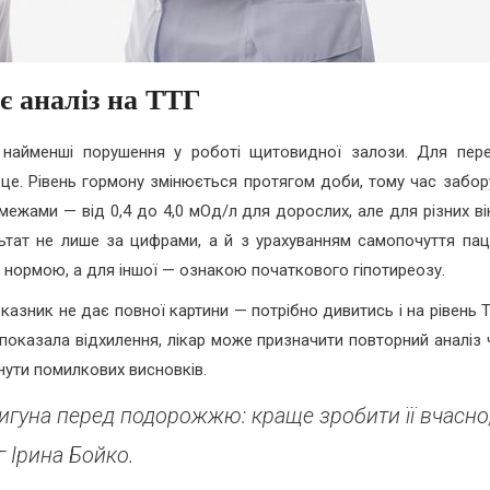
є аналіз на ТТГ
 найменші порушення у роботі щитовидної залози. Для пере
це. Рівень гормону змінюється протягом доби, тому час забор
ежами — від 0,4 до 4,0 мОд/л для дорослих, але для різних ві
льтат не лише за цифрами, а й з урахуванням самопочуття паці
 нормою, а для іншої — ознакою початкового гіпотиреозу.
азник не дає повної картини — потрібно дивитись і на рівень Т
 показала відхилення, лікар може призначити повторний аналіз 
кнути помилкових висновків.
вигуна перед подорожжю: краще зробити її вчасно
 Ірина Бойко.