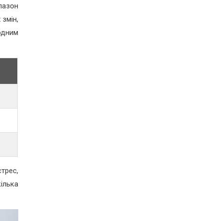
пазон
 змін,
одним
трес,
ілька