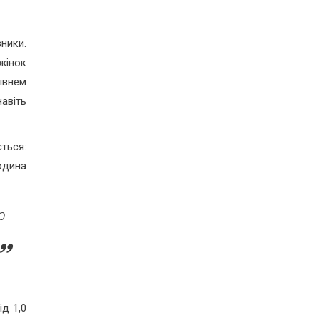
ники.
жінок
івнем
авіть
ться:
людина
р
ід 1,0