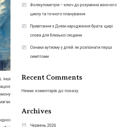
Фолікулометрія – ключ до розуміння жіночого
циклу та точного планування
Привітання з Днем народження брата: щирі
слова для близької людини
Ознаки аутизму у дітей: як розпізнати перші
симптоми
Recent Comments
 інші
рацює
Немає коментарів до показу.
рмону
магає
Archives
идної
Червень 2026