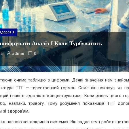
Здоров'я
шифрувати Аналіз І Коли Турбуватись
0
25
admin
ортаючи очима таблицю з цифрами. Деякі значення нам знайомі,
віатура ТТГ — тиреотропний гормон. Саме він показує, як п
трій і навіть здатність концентруватися. Коли рівень цього го
або, навпаки, тривогу. Тому розуміння показників ТТГ допо
 зі здоров’ям.
під назвою «ендокринна система». Він задає темп роботі щитов