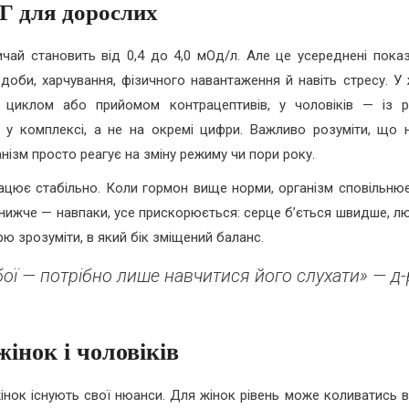
Г для дорослих
ай становить від 0,4 до 4,0 мОд/л. Але це усереднені показ
 доби, харчування, фізичного навантаження й навіть стресу. У 
м циклом або прийомом контрацептивів, у чоловіків — із р
 у комплексі, а не на окремі цифри. Важливо розуміти, що н
нізм просто реагує на зміну режиму чи пори року.
цює стабільно. Коли гормон вище норми, організм сповільнює
ли нижче — навпаки, усе прискорюється: серце б’ється швидше, 
ю зрозуміти, в який бік зміщений баланс.
бої — потрібно лише навчитися його слухати» — д-
інок і чоловіків
жінок існують свої нюанси. Для жінок рівень може коливатись в