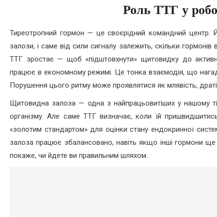
Роль ТТГ у робо
Тиреотропний гормон — це своєрідний командний центр. 
залози, і саме від сили сигналу залежить, скільки гормонів в
ТТГ зростає — щоб «підштовхнути» щитовидку до активно
працює в економному режимі. Це тонка взаємодія, що нагаду
Порушення цього ритму може проявлятися як млявість, дратівл
Щитовидна залоза — одна з найпрацьовитіших у нашому ті
організму. Але саме ТТГ визначає, коли їй пришвидшитис
«золотим стандартом» для оцінки стану ендокринної систе
залоза працює збалансовано, навіть якщо інші гормони ще 
покаже, чи йдете ви правильним шляхом.