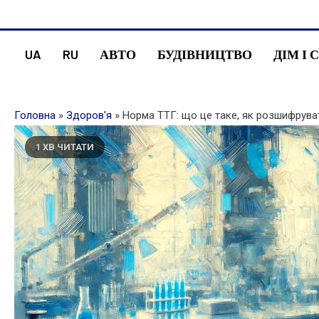
Skip
administr-law.org.ua
to
content
UA
RU
АВТО
БУДІВНИЦТВО
ДІМ І 
Головна
»
Здоров'я
»
Норма ТТГ: що це таке, як розшифруват
1 ХВ ЧИТАТИ