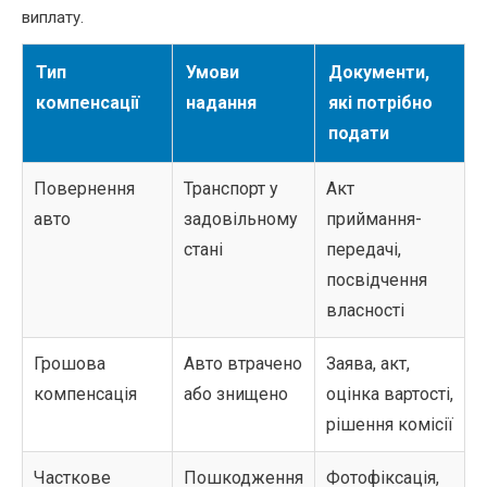
виплату.
Тип
Умови
Документи,
компенсації
надання
які потрібно
подати
Повернення
Транспорт у
Акт
авто
задовільному
приймання-
стані
передачі,
посвідчення
власності
Грошова
Авто втрачено
Заява, акт,
компенсація
або знищено
оцінка вартості,
рішення комісії
Часткове
Пошкодження
Фотофіксація,