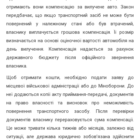
отримають вони компенсацію за вилучене авто. Закон
передбачає, що якщо транспортний засіб не може бути
повернений у належному стані або був втрачений,
власнику виплачується грошова компенсація. Її розмір
визначається на основі оціночної вартості автомобіля на
день вилучення. Компенсація надається за рахунок
державного бюджету після офіційного звернення
власника.
Щоб отримати кошти, необхідно подати заяву до
місцевої військової адміністрації або до Міноборони. До
неї додаються копії акту приймання-передачі, документів
на право власності та висновок про неможливість
повернення транспортного засобу. Після перевірки
документів власнику перераховується сума компенсації.
Це може тривати кілька тижнів або місяців, залежно від
ситуації, але держава юридично зобов’язана здійснити