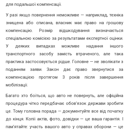
для подальшої компенсації.
У разі якщо повернення неможливе — наприклад, техніка
знищена або списана, власник має право на грошову
компенсацію. Розмір відшкодування визначається
спеціальною комісією за результатами експертної оцінки.
У деяких випадках можливе надання іншого
транспортного засобу замість втраченого, але така
практика застосовується рідше. Головне — не зволікати з
поданням заяви. Закон дає право звернутися за
компенсацією протягом 3 років після завершення
мобілізації.
Багато хто боїться, що авто не повернуть, але офіційна
процедура чітко передбачає обов’язок держави зробити
це. Тому головна порада — документуйте все від початку
до кінця. Копії актів, фото, довідки — це ваша гарантія. І
пам’ятайте: участь вашого авто у справах оборони — це