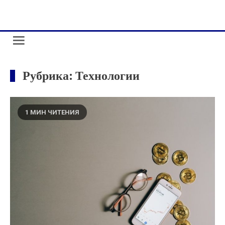
Skip
administr-law.org.ua
to
content
Рубрика:
Технологии
1 МИН ЧИТЕНИЯ