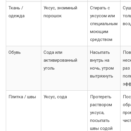
Ткань /
Уксус, энзимный
Стирать с
Суш
одежда
порошок
уксусом или
тол
специальным
воз
моющим
средством
Обувь
Сода или
Насыпать
Пов
активированный
внутрь на
нес
уголь
ночь, утром
раз
вытряхнуть
пол
эфф
Плитка / швы
Уксус, сода
Протереть
Пос
раствором
обр
уксуса,
про
посыпать
чис
швы содой