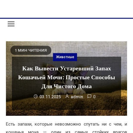
Skip
administr-law.org.ua
to
content
1 МИН ЧИТЕНИЯ
Животные
Как Вывести Устаревший Запах
Кошачьей Мочи: Простые Способы
Для Чистого Дома
0
03.11.2025
admin
Есть запахи, которые невозможно спутать ни с чем, и
кошачья моча — один из самых стойких врагов