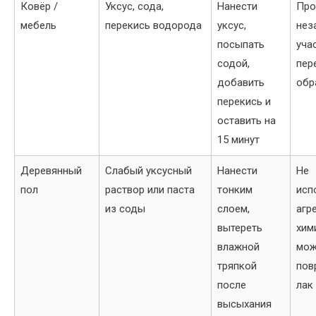
Ковёр /
Уксус, сода,
Нанести
Про
мебель
перекись водорода
уксус,
нез
посыпать
уча
содой,
пер
добавить
обр
перекись и
оставить на
15 минут
Деревянный
Слабый уксусный
Нанести
Не
пол
раствор или паста
тонким
исп
из соды
слоем,
агр
вытереть
хим
влажной
мож
тряпкой
пов
после
лак
высыхания