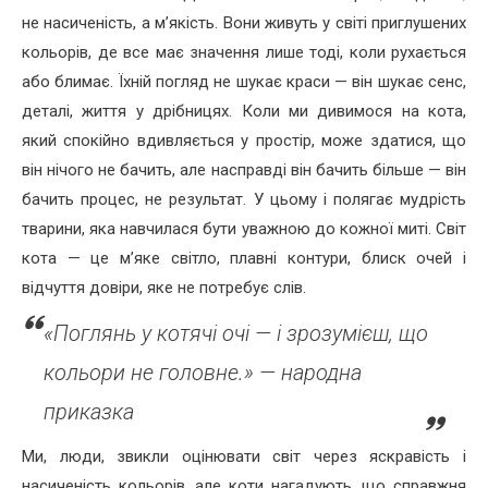
не насиченість, а м’якість. Вони живуть у світі приглушених
кольорів, де все має значення лише тоді, коли рухається
або блимає. Їхній погляд не шукає краси — він шукає сенс,
деталі, життя у дрібницях. Коли ми дивимося на кота,
який спокійно вдивляється у простір, може здатися, що
він нічого не бачить, але насправді він бачить більше — він
бачить процес, не результат. У цьому і полягає мудрість
тварини, яка навчилася бути уважною до кожної миті. Світ
кота — це м’яке світло, плавні контури, блиск очей і
відчуття довіри, яке не потребує слів.
«Поглянь у котячі очі — і зрозумієш, що
кольори не головне.» — народна
приказка
Ми, люди, звикли оцінювати світ через яскравість і
насиченість кольорів, але коти нагадують, що справжня