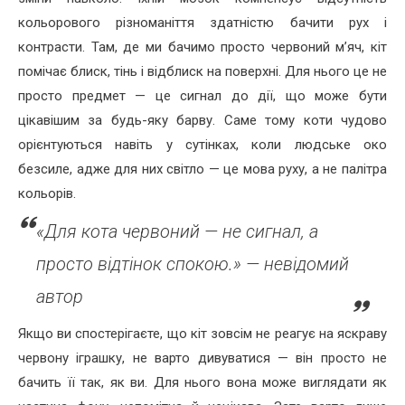
кольорового різноманіття здатністю бачити рух і
контрасти. Там, де ми бачимо просто червоний м’яч, кіт
помічає блиск, тінь і відблиск на поверхні. Для нього це не
просто предмет — це сигнал до дії, що може бути
цікавішим за будь-яку барву. Саме тому коти чудово
орієнтуються навіть у сутінках, коли людське око
безсиле, адже для них світло — це мова руху, а не палітра
кольорів.
«Для кота червоний — не сигнал, а
просто відтінок спокою.» — невідомий
автор
Якщо ви спостерігаєте, що кіт зовсім не реагує на яскраву
червону іграшку, не варто дивуватися — він просто не
бачить її так, як ви. Для нього вона може виглядати як