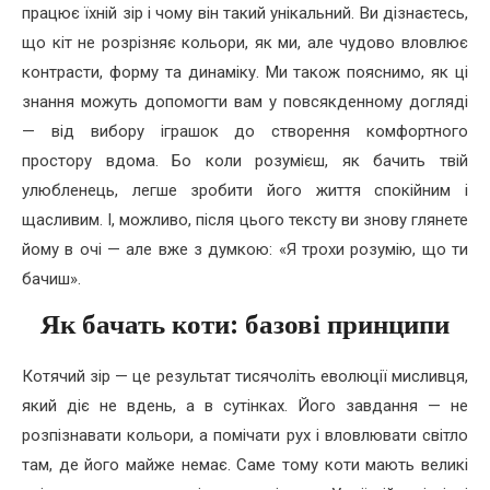
працює їхній зір і чому він такий унікальний. Ви дізнаєтесь,
що кіт не розрізняє кольори, як ми, але чудово вловлює
контрасти, форму та динаміку. Ми також пояснимо, як ці
знання можуть допомогти вам у повсякденному догляді
— від вибору іграшок до створення комфортного
простору вдома. Бо коли розумієш, як бачить твій
улюбленець, легше зробити його життя спокійним і
щасливим. І, можливо, після цього тексту ви знову глянете
йому в очі — але вже з думкою: «Я трохи розумію, що ти
бачиш».
Як бачать коти: базові принципи
Котячий зір — це результат тисячоліть еволюції мисливця,
який діє не вдень, а в сутінках. Його завдання — не
розпізнавати кольори, а помічати рух і вловлювати світло
там, де його майже немає. Саме тому коти мають великі