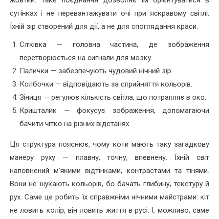
сутінках і не перевантажувати очі при яскравому світлі.
Їхній зір створений для дії, а не для споглядання краси.
Сітківка — головна частина, де зображення
перетворюється на сигнали для мозку.
Палички — забезпечують чудовий нічний зір.
Колбочки — відповідають за сприйняття кольорів.
Зіниця — регулює кількість світла, що потрапляє в око.
Кришталик — фокусує зображення, допомагаючи
бачити чітко на різних відстанях.
Ця структура пояснює, чому коти мають таку загадкову
манеру руху — плавну, точну, впевнену. Їхній світ
наповнений м’якими відтінками, контрастами та тінями.
Вони не шукають кольорів, бо бачать глибину, текстуру й
рух. Саме це робить їх справжніми нічними майстрами: кіт
не ловить колір, він ловить життя в русі. І, можливо, саме