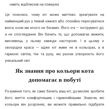
навіть відблисків на поверхні.
Це пояснює, чому кіт може миттєво зреагувати на
найменший рух у темній кімнаті або спокійно пересуватися
вночі, коли ми нічого не бачимо. Його очі — інструмент дії,
а не споглядання. Він бачить те, що допомагає вижити,
мисливець у ньому завжди насторожі. І в цьому є
своєрідна краса — адже кіт живе не в кольорах, а в
гармонії світла, тіні та руху, які разом утворюють його
унікальний світ.
Як знання про кольори кота
допомагає в побуті
Розуміння того, як саме бачить ваш кіт, дозволяє зробити
його життя комфортнішим і гармонійнішим. Знаючи, які
кольори він розрізняє, ви можете правильно підібрати