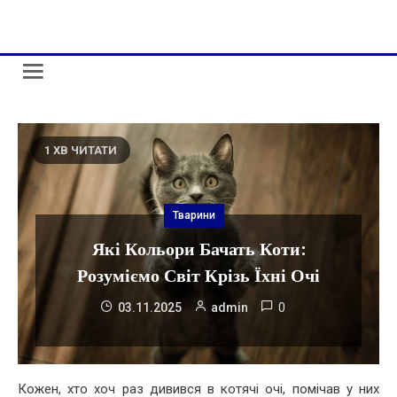
Skip
administr-law.org.ua
to
content
1 ХВ ЧИТАТИ
Тварини
Які Кольори Бачать Коти:
Розуміємо Світ Крізь Їхні Очі
0
03.11.2025
admin
Кожен, хто хоч раз дивився в котячі очі, помічав у них