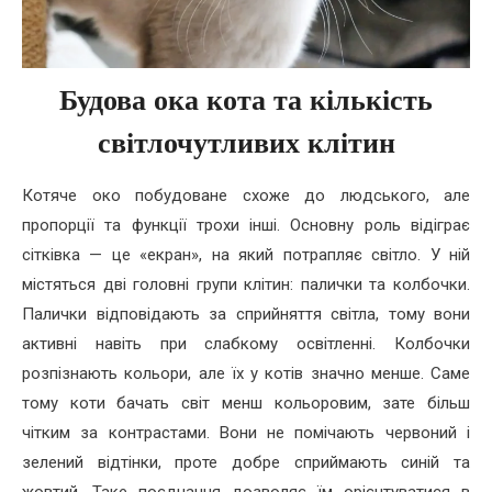
Будова ока кота та кількість
світлочутливих клітин
Котяче око побудоване схоже до людського, але
пропорції та функції трохи інші. Основну роль відіграє
сітківка — це «екран», на який потрапляє світло. У ній
містяться дві головні групи клітин: палички та колбочки.
Палички відповідають за сприйняття світла, тому вони
активні навіть при слабкому освітленні. Колбочки
розпізнають кольори, але їх у котів значно менше. Саме
тому коти бачать світ менш кольоровим, зате більш
чітким за контрастами. Вони не помічають червоний і
зелений відтінки, проте добре сприймають синій та
жовтий. Таке поєднання дозволяє їм орієнтуватися в