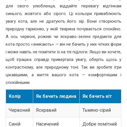
для свого улюбленця, віддайте перевагу відтінкам
синього, жовтого або сірого. Ці кольори приваблюють
увагу кота, але не дратують його зір. Вони створюють
природну гармонію, у якій тварина почувається спокійно.
А ось червоні, рожеві чи яскраво-зелені предмети для
кота просто «зникають» — він не бачить у них чітких форм
і може навіть не помітити їх на тлі підлоги. Якщо ви хочете,
щоб іграшка справді привертала увагу, оберіть щось у
контрастному, але природному тоні. Так ви зробите ігри
цікавішими, а життя вашого кота — комфортнішим і
спокійнішим.
Колір
Як бачить людина
Як бачить кіт
Червоний
Яскравий
Тьмяно-сірий
Синій
Насичений
Добре помітний