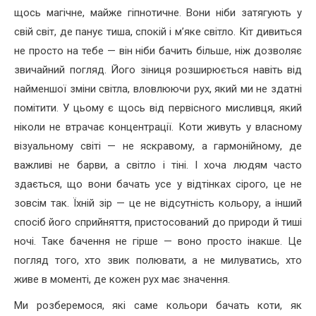
щось магічне, майже гіпнотичне. Вони ніби затягують у
свій світ, де панує тиша, спокій і м’яке світло. Кіт дивиться
не просто на тебе — він ніби бачить більше, ніж дозволяє
звичайний погляд. Його зіниця розширюється навіть від
найменшої зміни світла, вловлюючи рух, який ми не здатні
помітити. У цьому є щось від первісного мисливця, який
ніколи не втрачає концентрації. Коти живуть у власному
візуальному світі — не яскравому, а гармонійному, де
важливі не барви, а світло і тіні. І хоча людям часто
здається, що вони бачать усе у відтінках сірого, це не
зовсім так. Їхній зір — це не відсутність кольору, а інший
спосіб його сприйняття, пристосований до природи й тиші
ночі. Таке бачення не гірше — воно просто інакше. Це
погляд того, хто звик полювати, а не милуватись, хто
живе в моменті, де кожен рух має значення.
Ми розберемося, які саме кольори бачать коти, як