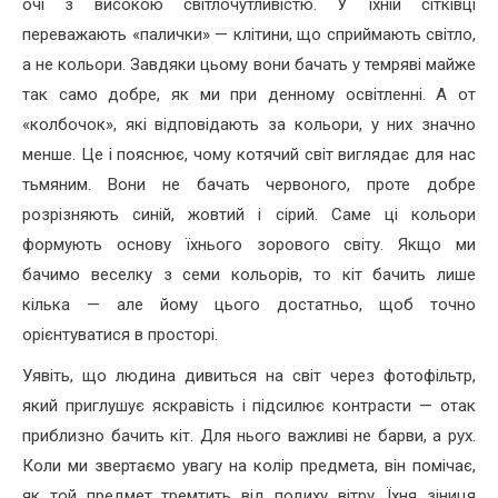
очі з високою світлочутливістю. У їхній сітківці
переважають «палички» — клітини, що сприймають світло,
а не кольори. Завдяки цьому вони бачать у темряві майже
так само добре, як ми при денному освітленні. А от
«колбочок», які відповідають за кольори, у них значно
менше. Це і пояснює, чому котячий світ виглядає для нас
тьмяним. Вони не бачать червоного, проте добре
розрізняють синій, жовтий і сірий. Саме ці кольори
формують основу їхнього зорового світу. Якщо ми
бачимо веселку з семи кольорів, то кіт бачить лише
кілька — але йому цього достатньо, щоб точно
орієнтуватися в просторі.
Уявіть, що людина дивиться на світ через фотофільтр,
який приглушує яскравість і підсилює контрасти — отак
приблизно бачить кіт. Для нього важливі не барви, а рух.
Коли ми звертаємо увагу на колір предмета, він помічає,
як той предмет тремтить від подиху вітру. Їхня зіниця