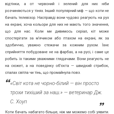
відтінки, а от червоний і зелений для них ніби
розчиняються у тінях. Інший популярний міф — що коти не
бачать телевізор. Насправді вони чудово реагують на рух
на екрані, хоча кольори для них не мають того значення,
що для нас. Коли ми дивимось серіал, кіт може
спостерігати за м’ячиком або птахом на екрані, як за
здобиччю, уважно стежачи за кожним рухом. Їхнє
сприйняття побудоване не на фарбах, а на русі, і саме це
робить їх такими уважними глядачами. Вони реагують не
на сюжет, а на поведінку об’єкта — швидкий стрибок,
спалах світла чи тінь, що промайнула повз.
«Світ кота не чорно-білий — він просто
трохи тихіший за наш.» — ветеринар Дж.
С. Хоуп
Коти бачать набагато більше, ніж ми можемо собі уявити.