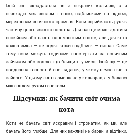
Їхній світ складається не з яскравих кольорів, а з
переходів між світлом і тінню, відблисками на підлозі,
мерехтінням сонячного променя. Вони сприймають рух як
частину цього живого полотна. Для нас це може здатися
спокійним або навіть одноманітним світом, але для кота
кожна зміна — це подія, кожен відблиск — сигнал. Саме
тому вони можуть годинами спостерігати за сонячним
зайчиком або водою, що блищить у мисці. Їхній зір — це
поєднання точності й споглядання, у якому немає нічого
зайвого. У цьому світі гармонія не у кольорах, а у балансі
між світлом, рухом і спокоєм.
Підсумки: як бачити світ очима
кота
Коти не бачать світ яскравим і строкатим, як ми, але
бачать його глибше. Для них важливі не барви, а відтінки,