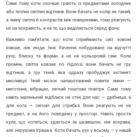
Саме тому коти охочіше грають із предметами холодних
або теплих світлих відтінків. Вони бачать не колір як такий,
а зміну світла й контрастів між поверхнями, тому реагують
не на яскравість, а на те, що виділяється серед фону.
Важливо пам’ятати, що коти сприймають світ зовсім
інакше, ніж люди. Їхнє бачення побудоване на відчутті
руху, блиску та форми, а не на кольоровій гамі. Коли
промінь світла ковзає по підлозі, вони бачать не гру
відтінків, а гру тіней, яка одразу пробуджує інстинкт
мисливця. Їхній мозок налаштований ловити зміни —
миготіння, вібрацію, легкий поштовх повітря. Саме тому
навіть маленький відблиск на стіні для нас — дрібниця, а
для кота — сигнал для стрибка. Вони реагують не на
предмет, а на його поведінку у просторі. Навіть проста
куля, що котиться, здається їм цікавішою, ніж яскрава,
але нерухома іграшка. Коти бачать рух у всьому — у нашій