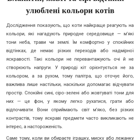
улюблені кольори котів
Дослідження показують, що коти найкраще реагують на
кольори, які нагадують природне середовище — м’які
тони неба, трави чи землі. Їм комфортно у спокійних
відтінках, де немає різких переходів або надмірної
яскравості. Такі кольори не перевантажують очі й не
створюють напруги. У природі кіт орієнтується не за
кольором, а за рухом, тому палітра, що оточує його,
важлива лише настільки, наскільки допомагає відчувати
простір. Спокійні сині, сіро-зелені або жовтуваті тони для
них — це фон, у якому легко рухатися, грати або
відпочивати. Вони сприймають світ м’яко, без різких
контрастів, тому яскраві предмети часто викликають не
інтерес, а настороженість.
Саме тому, коли ви обираєте іграшку, миску або лежанку