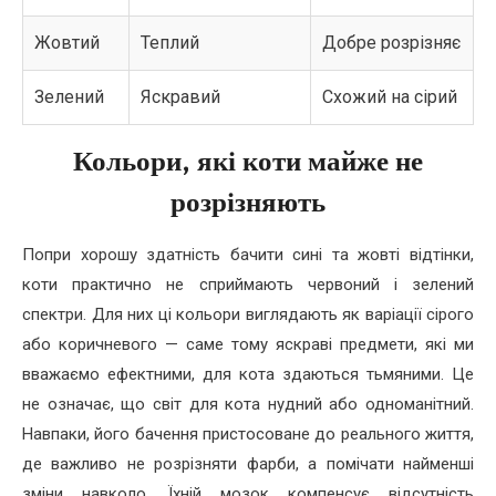
Жовтий
Теплий
Добре розрізняє
Зелений
Яскравий
Схожий на сірий
Кольори, які коти майже не
розрізняють
Попри хорошу здатність бачити сині та жовті відтінки,
коти практично не сприймають червоний і зелений
спектри. Для них ці кольори виглядають як варіації сірого
або коричневого — саме тому яскраві предмети, які ми
вважаємо ефектними, для кота здаються тьмяними. Це
не означає, що світ для кота нудний або одноманітний.
Навпаки, його бачення пристосоване до реального життя,
де важливо не розрізняти фарби, а помічати найменші
зміни навколо. Їхній мозок компенсує відсутність