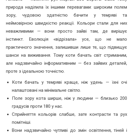
природа наділила їх іншими перевагами: широким полем
зору, чудовою здатністю бачити у темряві та
неймовірною швидкістю реакції. Кольори стали для них
неважливими — вони просто зайві там, де вирішує
інстинкт. Еволюція «відрізала» усе, що не мало
практичного значення, залишивши лише те, що підвищує
шанси на виживання. Тому коти бачать світ стриманим,
але надзвичайно інформативним — без зайвих деталей,
проте з ідеальною точністю.
Коти бачать у темряві краще, ніж удень — їхні очі
налаштовані на мінімальне світло.
Поле зору кота ширше, ніж у людини — близько 200
градусів проти 180 у нас.
Сприйняття кольорів слабше, зате контрасти та рух
помітніші.
Вони надзвичайно чутливі до змін освітлення, тіней і