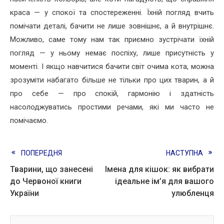
краса — у спокої та спостереженні. Їхній погляд вчить
помічати деталі, бачити не лише зовнішнє, а й внутрішнє.
Можливо, саме тому нам так приємно зустрічати їхній
погляд — у ньому немає поспіху, лише присутність у
моменті. І якщо навчитися бачити світ очима кота, можна
зрозуміти набагато більше не тільки про цих тварин, а й
про себе — про спокій, гармонію і здатність
насолоджуватись простими речами, які ми часто не
помічаємо.
Read
ПОПЕРЕДНЯ
НАСТУПНА
Тварини, що занесені
Імена для кішок: як вибрати
more
до Червоної книги
ідеальне ім’я для вашого
articles
України
улюбленця