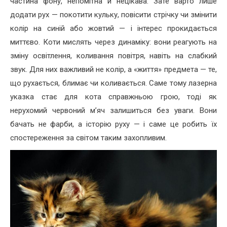
частина фону, непомітна й нецікава. Зате варто лише
додати рух — покотити кульку, повісити стрічку чи змінити
колір на синій або жовтий — і інтерес прокидається
миттєво. Коти мислять через динаміку: вони реагують на
зміну освітлення, коливання повітря, навіть на слабкий
звук. Для них важливий не колір, а «життя» предмета — те,
що рухається, блимає чи коливається. Саме тому лазерна
указка стає для кота справжньою грою, тоді як
нерухомий червоний м’яч залишиться без уваги. Вони
бачать не фарби, а історію руху — і саме це робить їх
спостереження за світом таким захопливим.