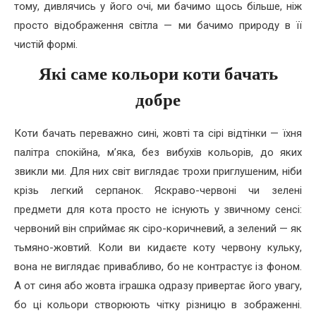
тому, дивлячись у його очі, ми бачимо щось більше, ніж
просто відображення світла — ми бачимо природу в її
чистій формі.
Які саме кольори коти бачать
добре
Коти бачать переважно сині, жовті та сірі відтінки — їхня
палітра спокійна, м’яка, без вибухів кольорів, до яких
звикли ми. Для них світ виглядає трохи приглушеним, ніби
крізь легкий серпанок. Яскраво-червоні чи зелені
предмети для кота просто не існують у звичному сенсі:
червоний він сприймає як сіро-коричневий, а зелений — як
тьмяно-жовтий. Коли ви кидаєте коту червону кульку,
вона не виглядає привабливо, бо не контрастує із фоном.
А от синя або жовта іграшка одразу привертає його увагу,
бо ці кольори створюють чітку різницю в зображенні.