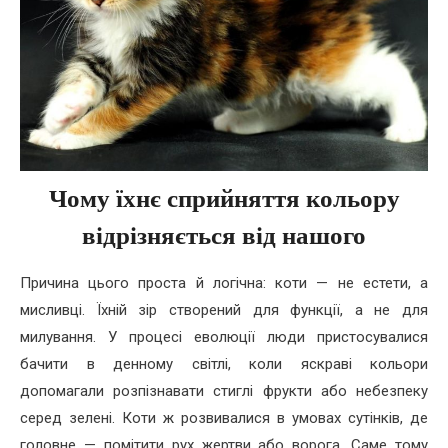
Чому їхнє сприйняття кольору
відрізняється від нашого
Причина цього проста й логічна: коти — не естети, а
мисливці. Їхній зір створений для функції, а не для
милування. У процесі еволюції люди пристосувалися
бачити в денному світлі, коли яскраві кольори
допомагали розпізнавати стиглі фрукти або небезпеку
серед зелені. Коти ж розвивалися в умовах сутінків, де
головне — помітити рух жертви або ворога. Саме тому