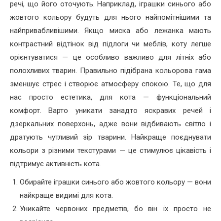
речі, що його оточують. Наприклад, іграшки синього або
жовтого кольору будуть для нього найпомітнішими та
найпривабливішими. Якщо миска або лежанка мають
контрастний відтінок від підлоги чи меблів, коту легше
орієнтуватися — це особливо важливо для літніх або
полохливих тварин. Правильно підібрана кольорова гама
зменшує стрес і створює атмосферу спокою. Те, що для
нас просто естетика, для кота — функціональний
комфорт. Варто уникати занадто яскравих речей і
дзеркальних поверхонь, адже вони відбивають світло і
дратують чутливий зір тварини. Найкраще поєднувати
кольори з різними текстурами — це стимулює цікавість і
підтримує активність кота.
Обирайте іграшки синього або жовтого кольору — вони
найкраще видимі для кота.
Уникайте червоних предметів, бо він їх просто не